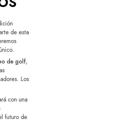
OS
dición
rte de esta
ueremos
único.
eo de golf
,
as
gadores. Los
ará con una
e
l futuro de