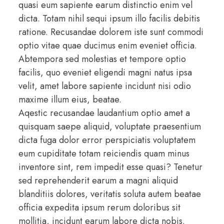
quasi eum sapiente earum distinctio enim vel
dicta. Totam nihil sequi ipsum illo facilis debitis
ratione. Recusandae dolorem iste sunt commodi
optio vitae quae ducimus enim eveniet officia.
Abtempora sed molestias et tempore optio
facilis, quo eveniet eligendi magni natus ipsa
velit, amet labore sapiente incidunt nisi odio
maxime illum eius, beatae.
Aqestic recusandae laudantium optio amet a
quisquam saepe aliquid, voluptate praesentium
dicta fuga dolor error perspiciatis voluptatem
eum cupiditate totam reiciendis quam minus
inventore sint, rem impedit esse quasi? Tenetur
sed reprehenderit earum a magni aliquid
blanditiis dolores, veritatis soluta autem beatae
officia expedita ipsum rerum doloribus sit
mollitia, incidunt earum labore dicta nobis.